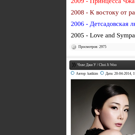
2009 - Принцесса Чж
2008 - К востоку от р
2006 - Детсадовская 
2005 - Love and Symp
Просмотров: 2975
Чхве Джи У / Choi Ji Woo
Автор:
katikim
Дата:
20-04-2014, 1