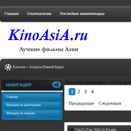
Главная
Статистика
Последние комментарии
Kinoasia
»
Актрисы Южной Кореи
Лом цена красноярск
читать дал
НАВИГАЦИЯ
1
2
3
4
Главная
Предыдущая
Следующая
Фильмы по категориям
Фильмы по жанрам
Син Се Гён / Shin Se Kyung