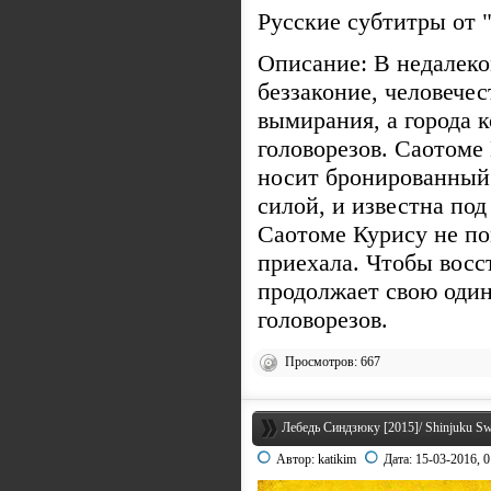
Русские субтитры от 
Описание: В недалеко
беззаконие, человечес
вымирания, а города 
головорезов. Саотоме
носит бронированный
силой, и известна по
Саотоме Курису не по
приехала. Чтобы восс
продолжает свою один
головорезов.
Просмотров: 667
Лебедь Синдзюку [2015]/ Shinjuku S
Автор:
katikim
Дата:
15-03-2016, 0