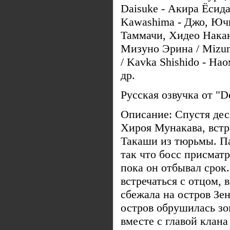
Daisuke - Акира Ёсида
Kawashima - Джо, Ючи
Таммачи, Хидео Накан
Мизуно Эрина / Mizun
/ Kavka Shishido - На
др.
Русская озвучка от "
Описание: Спустя деся
Хироя Мунакава, встр
Такаши из тюрьмы. Па
так что босс присматр
пока он отбывал срок
встречаться с отцом, 
сбежала на остров Зен
остров обрушилась зо
вместе с главой клан