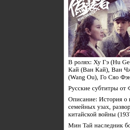
В ролях: Ху Гэ (Hu Ge
Кай (Ван Кай), Ван Ч
(Wang Ou), Го Сяо Фэн
Русские субтитры о
Описание: История о 
семейных узах, разво
китайской войны (19
Мин Тай наследник бо