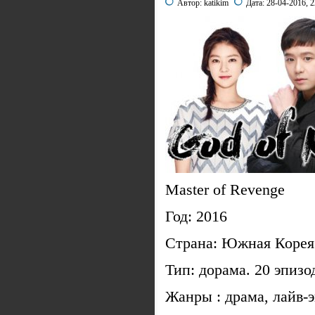
Автор:
katikim
Дата:
28-04-2016, 2
Master of Revenge
Год: 2016
Страна: Южная Коре
Тип: дорама. 20 эпизо
Жанры : драма, лайв-