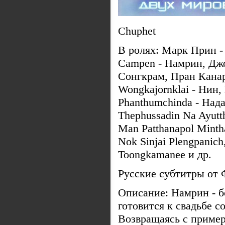
Chuphet
В ролях: Марк Прин - 
Campen - Намрин, Джо
Сонгкрам, Пран Канар
Wongkajornklai - Нин,
Phanthumchinda - Нада
Thephussadin Na Ayutt
Man Patthanapol Minth
Nok Sinjai Plengpanich
Toongkamanee и др.
Русские субтитры от
Описание: Намрин - б
готовится к свадьбе 
Возвращаясь с пример