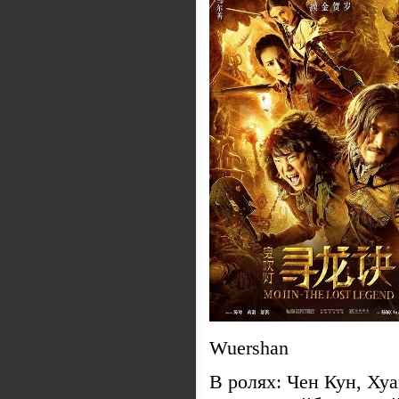
Wuershan
В ролях: Чен Кун, Хуа