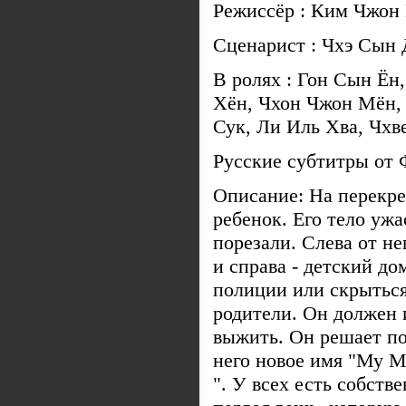
Режиссёр : Ким Чжон
Сценарист : Чхэ Сын 
В ролях : Гон Сын Ён
Хён, Чхон Чжон Мён,
Сук, Ли Иль Хва, Чх
Русские субтитры от
Описание: На перекр
ребенок. Его тело ужа
порезали. Слева от н
и справа - детский до
полиции или скрыться
родители. Он должен 
выжить. Он решает по
него новое имя "Му М
". У всех есть собств