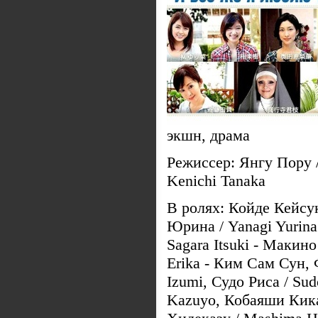
экшн, драма
Режиссер: Янгу Пору /
Kenichi Tanaka
В ролях: Койде Кейсу
Юрина / Yanagi Yurina
Sagara Itsuki - Макин
Erika - Ким Сам Сун,
Izumi, Судо Риса / Su
Kazuyo, Кобаяши Кика