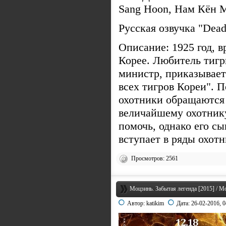
Sang Hoon, Нам Кён 
Русская озвучка "Dea
Описание: 1925 год, 
Корее. Любитель тиг
министр, приказывает
всех тигров Кореи". 
охотники обращаются
величайшему охотнику
помочь, однако его сы
вступает в ряды охотн
Просмотров: 2561
Моцзинь. Забытая легенда [2015] / Mo
Автор:
katikim
Дата:
26-02-2016, 0