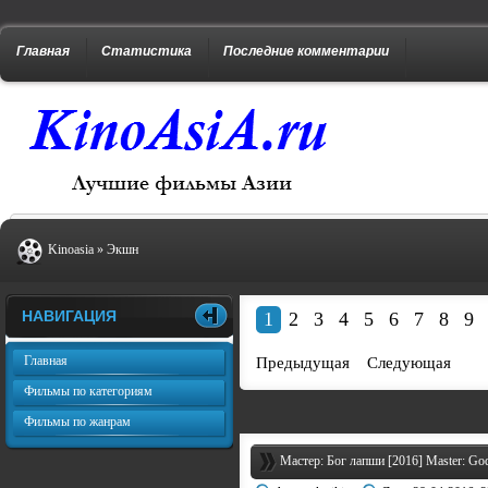
Главная
Статистика
Последние комментарии
Kinoasia
»
Экшн
НАВИГАЦИЯ
1
2
3
4
5
6
7
8
9
Главная
Предыдущая
Следующая
Фильмы по категориям
Фильмы по жанрам
Мастер: Бог лапши [2016] Master: Go