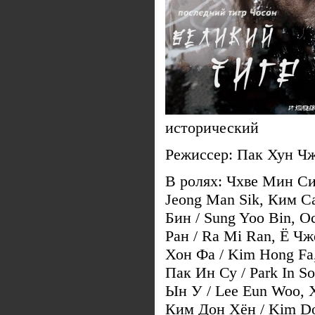
исторический
Режиссер: Пак Хун Чж
В ролях: Чхве Мин Си
Jeong Man Sik, Ким С
Бин / Sung Yoo Bin, О
Ран / Ra Mi Ran, Ё Ч
Хон Фа / Kim Hong Fa
Пак Ин Су / Park In S
Ын У / Lee Eun Woo, 
Ким Дон Хён / Kim Do