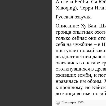
Анжела Бейби, Ся Юй 
Xiaoqing), Черри Нган
Русская озвучка
Описание: Ху Баи, Ш
троица опытных охотн
только сейчас они от
себя на чужбине – в 
поступает новый зака
двадцатилетней давно
оказались в составе 
столкнувшихся в древ
оживших зомби, и пот
нравилась им обоим. 
к прошлому, но Кайсю
до конца во имя поги
Просмотров: 2543