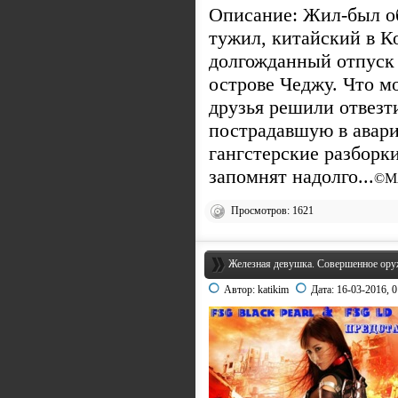
Описание: Жил-был о
тужил, китайский в Ко
долгожданный отпуск 
острове Чеджу. Что м
друзья решили отвезт
пострадавшую в авари
гангстерские разборки
запомнят надолго...
©M
Просмотров: 1621
Железная девушка. Совершенное оружие
Автор:
katikim
Дата:
16-03-2016, 0