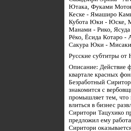
Ютака, Фуками Мотоки
Кеске - Ямаширо Кам
Кубота Юки - Юске, 
Манами - Рико, Ясуда
Рёко, Ёсида Котаро -
Сакура Юки - Мисаки
Русские субтитры от
Описание: Действие ф
квартале красных фон
Безработный Сиритор
знакомится с вербов
промышляет тем, что
влиться в бизнес разв
Сиритори Тацухико п
предложил ему работа
Сиритори оказывается