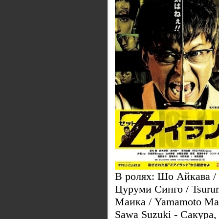
В ролях: Шо Айкава /
Цуруми Синго / Tsuru
Маика / Yamamoto Mai
Sawa Suzuki - Сакура