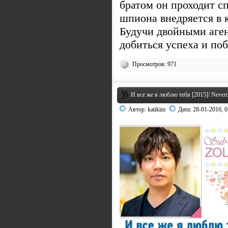
братом он проходит сп
шпиона внедряется в
Будучи двойными аген
добиться успеха и поб
Просмотров: 971
И все же я люблю тебя [2015]/ Neverth
Автор:
katikim
Дата:
28-01-2016, 0