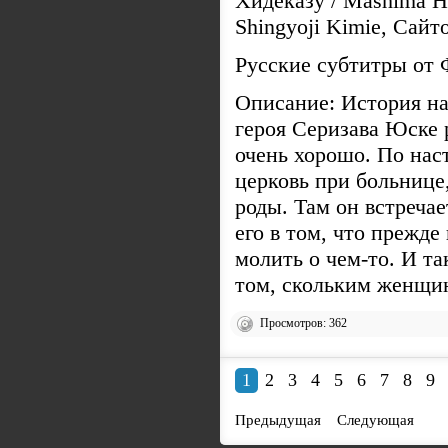
Хидеказу / Mashima H
Shingyoji Kimie, Сайт
Русские субтитры от 
Описание: История на
героя Серизава Юске 
очень хорошо. По на
церковь при больнице
роды. Там он встреча
его в том, что прежде
молить о чем-то. И та
том, скольким женщи
Просмотров: 362
1
2
3
4
5
6
7
8
9
Предыдущая
Следующая