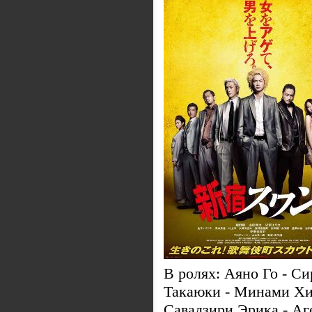
В ролях: Аяно Го - С
Такаюки - Минами Хи
Савадзири Эрика - Аг