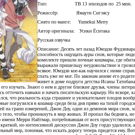
Тип: ТВ 13 эпизодов по 25 мин.
Режиссёр: Ямаути Сигэясу
Снято по манге: Yumekui Merry
Автор оригинала: Усики Ёситака
Русская озвучка
Описание: Десять лет назад Юмэдзи Фудзивар
способность ощущать ауры снов, которые люд
комплекте пришли ночные кошмары, где обита
выражали пришельцу неудовольствие и грозил
всякое. Юмэдзи кое-как научился с ними справ
спать уже не мог. По законам аниме его родит
живет в доме подруги детства Исаны Татибана,
 его изучать. Знают о нем и другие близкие друзья, члены литера
ь отточить навыки и начать писательскую карьеру. Но вскоре, к
ился, что реальность куда страшнее и увлекательнее плодов воо
рвые погрузился в кошмар среди бела дня прямо на тихой городс
ей на грани измерений, Джон Доу, один из демонов мира снов, з
о тело, чтобы проникнуть в мир живых. И пропал бы бедняга, не
о имени Мерри Найтмар, потребовавшая от всех присутствующих
 краткой, но интенсивной дискуссии Джон Доу гордо удалился, 
льный мир, понимая, что искать дорогу теперь придется ему. Вот