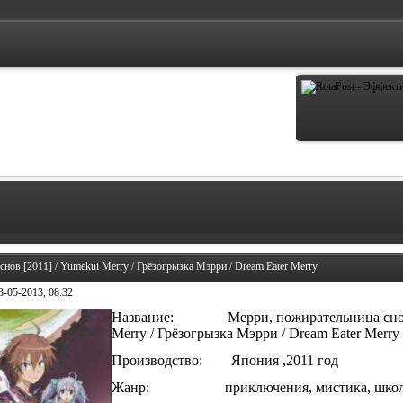
нов [2011] / Yumekui Merry / Грёзогрызка Мэрри / Dream Eater Merry
3-05-2013, 08:32
Название: Мерри, пожирательница снов [
Merry / Грёзогрызка Мэрри / Dream Eater Merry
Производство: Япония ,2011 год
Жанр: приключения, мистика, шко