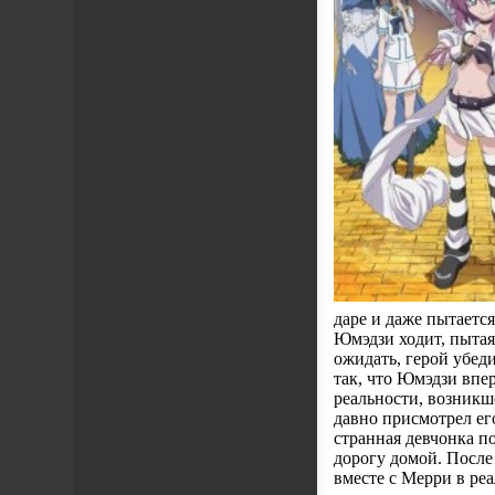
даре и даже пытается
Юмэдзи ходит, пытаяс
ожидать, герой убед
так, что Юмэдзи впе
реальности, возникш
давно присмотрел ег
странная девчонка п
дорогу домой. После
вместе с Мерри в реа