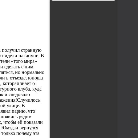
а получил странную
и видели накануне. В
тели «того мира»
и сделать с ним
ляться, но нормально
ели в отъезде, юноша
 которая знает о
турного клуба, куда
ак и следовало
бражения!Случилось
кой улице. В
аявил парню, что
 появись рядом
, чтобы ей показали
а Юмэдзи вернулся
 только почему эта