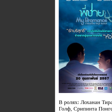
В ролях: Лоханан Тира
Голф, Срипинта Понгса