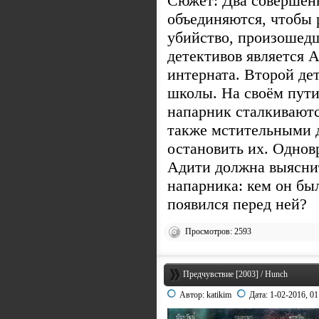
Сюжет: Два совершен
объединяются, чтобы 
убийство, произошедш
детективов является 
интерната. Второй де
школы. На своём пути
напарник сталкивают
также мстительными 
остановить их. Однов
Адити должна выясни
напарника: кем он бы
появился перед ней?
Просмотров: 2593
Предчувствие [2003] / Hunch
Автор:
katikim
Дата:
1-02-2016, 01