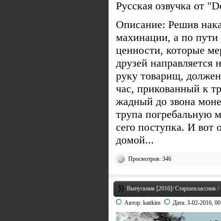
Русская озвучка от "
Описание: Решив нака
махинации, а по пути
ценности, которые ме
друзей направляется 
руку товарищ, должен
час, прикованный к т
жадный до звона моне
трупа погребальную м
сего поступка. И вот
домой...
Просмотров: 346
Выпускник [2016]/ Старшеклассник / 
Автор:
katikim
Дата:
3-02-2016, 00