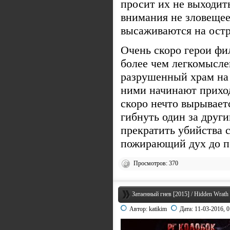
просит их не выходит
внимания не зловещее
высаживаются на ост
Очень скоро герои фи
более чем легкомысле
разрушенный храм на 
ними начинают прихо
скоро нечто вырывает
гибнуть один за друг
прекратить убийства 
пожирающий дух до п
Просмотров: 370
Затаенный гнев [2015] / Hidden Wrath
Автор:
katikim
Дата:
11-03-2016, 0