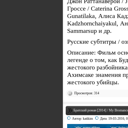
Джон Раттанаверой / J
Гроссе / Caterina Gro
Gunatilaka, Алиса Кад
Kadzhornchaiyakul, А
Sammarsup и др.
Русские субтитры / о
Описание: Фильм осн
легенде о том, как Бу
жестокого разбойник
Ахимсаке знамения пр
жестокого убийцы.
Просмотров: 314
Братский роман [2014] / My Bromanc
Автор:
katikim
Дата:
19-03-2016, 0