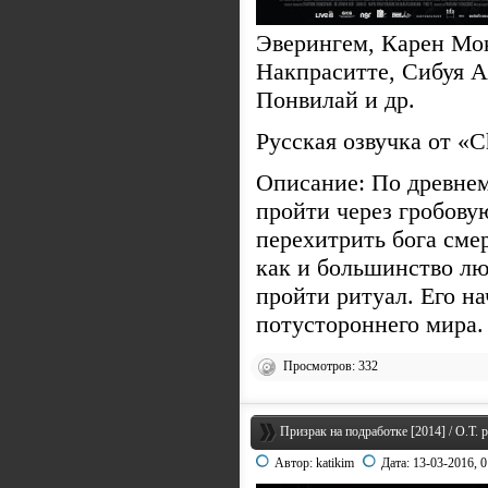
Эверингем, Карен Мо
Накпраситте, Сибуя А
Понвилай и др.
Русская озвучка от «C
Описание: По древне
пройти через гробову
перехитрить бога смер
как и большинство люд
пройти ритуал. Его н
потустороннего мира
Просмотров: 332
Призрак на подработке [2014] / O.T. p
Автор:
katikim
Дата:
13-03-2016, 0