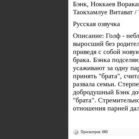
Бэнк, Ноккаев Ворака
Таокхамлуе Витават /
Русская озвучка
Описание: Голф - неб
выросший без родител
приведя с собой нову
брака. Бэнка подселяю
усаживают за одну па
принять "брата", счит
развала семьи. Стерп
добродушный Бэнк до
"брата". Стремительн
отношения парней дал
Просмотров: 680