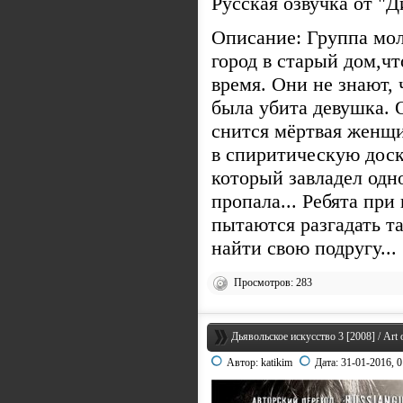
Русская озвучка от 
Описание: Группа мол
город в старый дом,ч
время. Они не знают, 
была убита девушка. 
снится мёртвая женщи
в спиритическую доск
который завладел одно
пропала... Ребята пр
пытаются разгадать т
найти свою подругу...
Просмотров: 283
Дьявольское искусство 3 [2008] / Art o
Автор:
katikim
Дата:
31-01-2016, 0