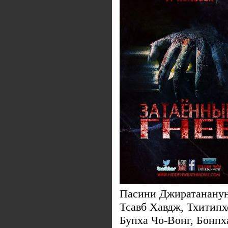
Пасини Джиратананун
Тсавб Хавдж, Тхитип
Бупха Чо-Вонг, Бонп