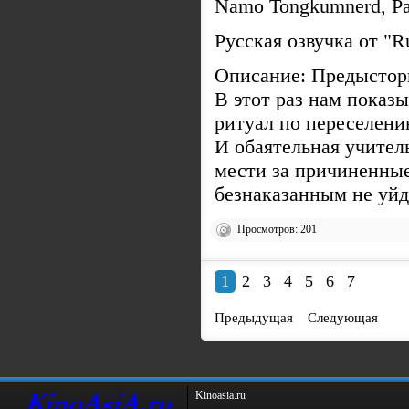
Namo Tongkumnerd, Pa
Русская озвучка от "
Описание: Предыстори
В этот раз нам показ
ритуал по переселению
И обаятельная учител
мести за причиненные
безнаказанным не уй
Просмотров: 201
1
2
3
4
5
6
7
Предыдущая
Следующая
Kinoаsiа.ru