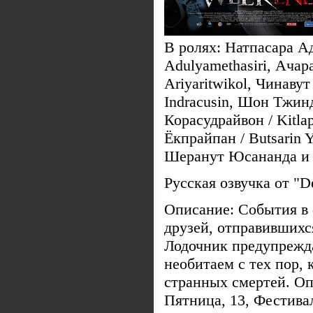
В ролях: Натпасара Ад
Adulyamethasiri, Ачар
Ariyaritwikol, Чинаву
Indracusin, Шон Тжинд
Корасудрайвон / Kitla
Ёкпрайпан / Butsarin Y
Шеранут Юсананда и
Русская озвучка от "
Описание: События в
друзей, отправившихс
Лодочник предупрежда
необитаем с тех пор, 
странных смертей. Опа
Пятница, 13, Фестива