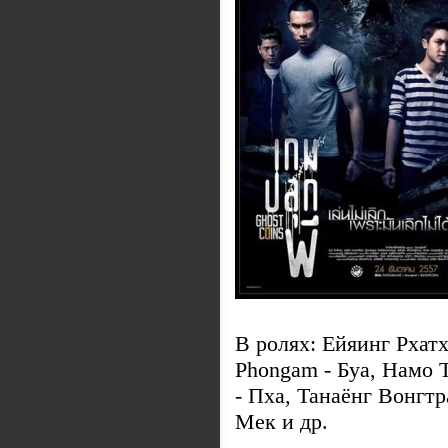
В ролях: Ейяинг Рхатх
Phongam - Буа, Намо 
- Пха, Танаёнг Вонгтр
Мек и др.