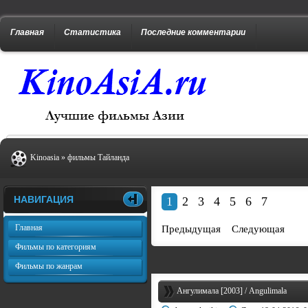
Главная
Статистика
Последние комментарии
Kinoasia
»
фильмы Тайланда
НАВИГАЦИЯ
1
2
3
4
5
6
7
Главная
Предыдущая
Следующая
Фильмы по категориям
Фильмы по жанрам
Ангулимала [2003] / Angulimala