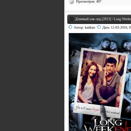
Просмотров: 407
Длинный уик-энд [2013] / Long Week
Автор:
katikim
Дата:
12-03-2016, 0