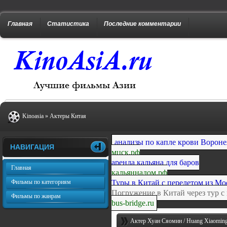
Главная
Статистика
Последние комментарии
Kinoasia
»
Актеры Китая
анализы по капле крови Ворон
НАВИГАЦИЯ
мцск.рф
аренда кальяна для баров
Главная
кальяннадом.рф
Туры в Китай с перелетом из М
Фильмы по категориям
Погружение в Китай через тур с
Фильмы по жанрам
bus-bridge.ru
Актер Хуан Сяомин / Huang Xiaoming