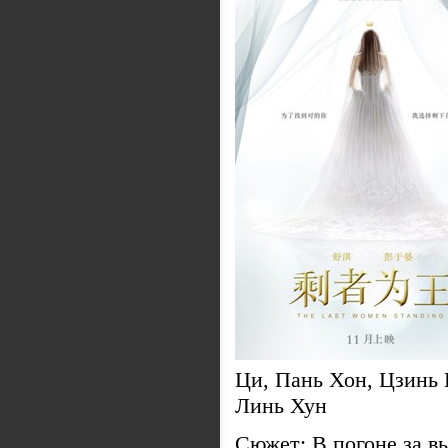
Ци, Пань Хон, Цзинь 
Линь Хун
Сюжет: В погоне за в