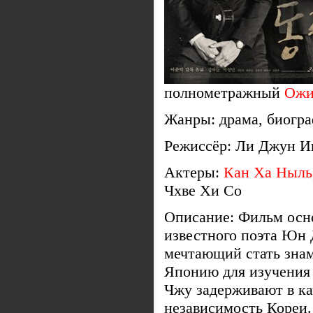
полнометражный
Ожи
Жанры: драма, биогр
Режиссёр: Ли Джун И
Актеры:
Кан Ха Ныль
Чхве Хи Со
Описание: Фильм осно
известного поэта Юн 
мечтающий стать знам
Японию для изучения 
Чжу задерживают в ка
независимость Кореи.