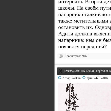
интерната. Второй де
школы. На своём пути
напарник сталкивают
также мстительными 
остановить их. Однов
Адити должна выясни
напарника: кем он бы
появился перед ней?
Просмотров: 2607
Легенда Бань Шу [2015] / Legend of 
Автор:
katikim
Дата:
24-01-2016, 1