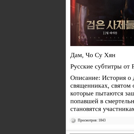
Дам, Чо Су Хян
Русские субтитры от 
Описание: История о 
священниках, святом 
которые пытаются за
попавшей в смертель
становятся участника
Просмотров: 1843