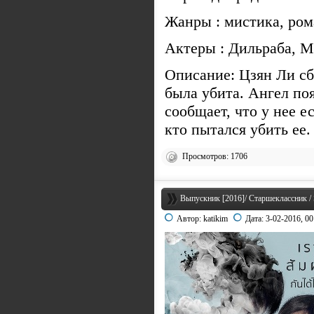
Жанры : мистика, ро
Актеры : Дильраба, 
Описание: Цзян Ли сб
была убита. Ангел поя
сообщает, что у нее е
кто пытался убить ее.
Просмотров: 1706
Выпускник [2016]/ Старшеклассник / 
Автор:
katikim
Дата:
3-02-2016, 00