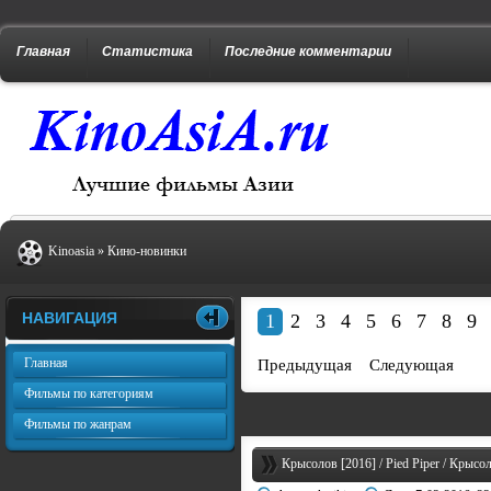
Главная
Статистика
Последние комментарии
Kinoasia
»
Кино-новинки
НАВИГАЦИЯ
1
2
3
4
5
6
7
8
9
Главная
Предыдущая
Следующая
Фильмы по категориям
Фильмы по жанрам
Крысолов [2016] / Pied Piper / Крыс