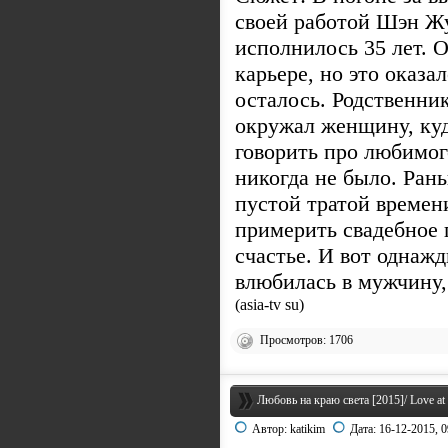
своей работой Шэн Жу
исполнилось 35 лет. 
карьере, но это оказа
осталось. Родственник
окружал женщину, куд
говорить про любимого
никогда не было. Ран
пустой тратой времени
примерить свадебное 
счастье. И вот однаж
влюбилась в мужчину, 
(asia-tv su)
Просмотров: 1706
Любовь на краю света [2015]/ Love at 
Автор:
katikim
Дата:
16-12-2015, 0