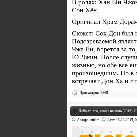
В ролях: Хан Ын Чжон
Сон Хён,
Оригинал Храм 
Сюжет: Сок Дон был н
Подозреваемой являет
Чжа Ён, борется за то
Ю Джин. После случи
жизнью, но обе все е
произошедшим. Но в 
встречает Дон Ха и от
Просмотров: 3369
Поймать его, чтобы выжить [2016]/ Ca
Автор:
katikim
Дата:
16-12-2015, 0