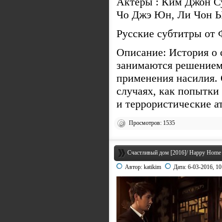
Актеры : Ким Джон С
Чо Джэ Юн, Ли Чон 
Русские субтитры от
Описание: История о 
занимаются решением
применения насилия. 
случаях, как попытки
и террористические а
Просмотров: 1535
Счастливый дом [2016]/ Happy Home
Автор:
katikim
Дата:
6-03-2016, 10