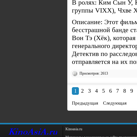
В ролях: Ким Сын У, 
группы VIXX), Чхве 
Описание: Этот фильм
бесстрашной банде ст
Вон Тэ (Хёк), которая
генерального директо
Детектив по расслед
отправляется на их по
Просмотров: 2613
1
2
3
4
5
6
7
8
9
Предыдущая
Следующая
Kinoаsiа.ru