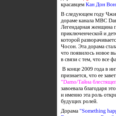
красавцем
Кан Дон Во
В следующем году Чжи 
дораме канала MBC Dam
Легендарная женщина п
приключенческой и дет
которой разворачиваетс
Чосон. Эта дорама стал
что появилось новое в
в связи с тем, что все ф
В конце 2009 года в и
признается, что ее заве
"Damo/Тайна блестящег
завоевала благодаря э
и именно эта роль откр
будущих ролей.
Дорама
"Something happ