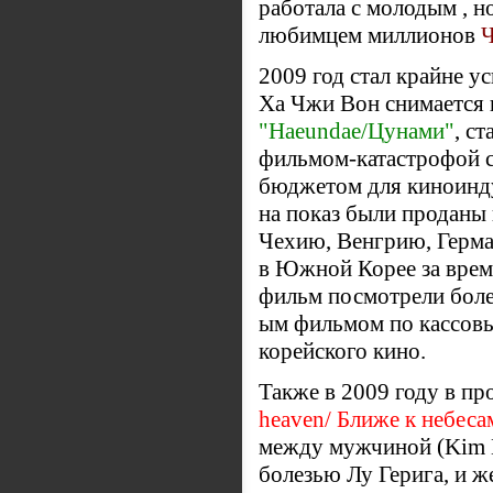
работала с молодым , н
любимцем миллионов
Ч
2009 год стал крайне у
Ха Чжи Вон снимается в
"Haeundae/Цунами"
, с
фильмом-катастрофой 
бюджетом для киноинду
на показ были проданы 
Чехию, Венгрию, Герма
в Южной Корее за время
фильм посмотрели более
ым фильмом по кассовы
корейского кино.
Также в 2009 году в п
heaven/ Ближе к небеса
между мужчиной (Kim 
болезью Лу Герига, и 