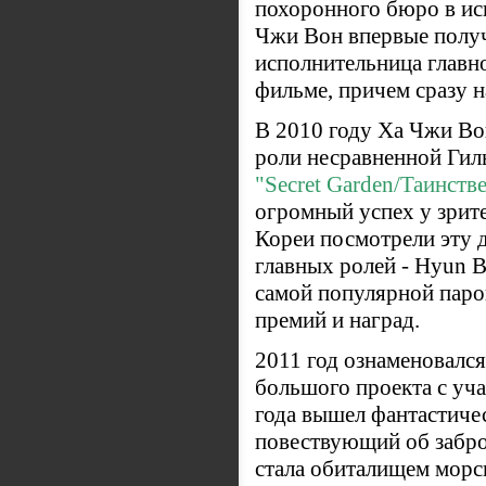
похоронного бюро в ис
Чжи Вон впервые получ
исполнительница главн
фильме, причем сразу 
В 2010 году Ха Чжи Вон
роли несравненной Гил
"Secret Garden/Таинств
огромный успех у зрит
Кореи посмотрели эту 
главных ролей - Hyun 
самой популярной паро
премий и наград.
2011 год ознаменовался
большого проекта с уч
года вышел фантастич
повествующий об забр
стала обиталищем морс