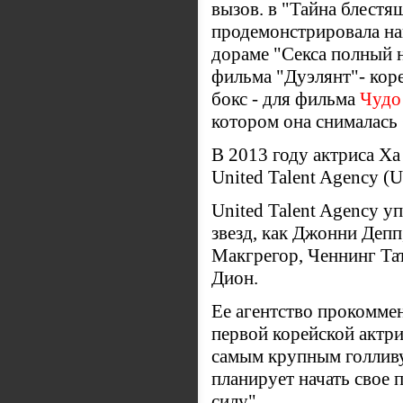
вызов. в "Тайна блестя
продемонстрировала на
дораме "Секса полный н
фильма
"Дуэлянт"
- кор
бокс - для фильма
Чудо
котором она снималась 
В 2013 году актриса Ха
United Talent Agency (
United Talent Agency у
звезд, как Джонни Деп
Макгрегор, Ченнинг Та
Дион.
Ее агентство прокомме
первой корейской актри
самым крупным голливу
планирует начать свое
силу".