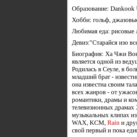
Образование: Dankook U
Хобби: гольф, джазовы
Любимая еда: рисовые
Девиз:"Старайся изо вс
Биография: Ха Чжи Вон
является одной из веду
Родилась в Сеуле, в бол
младший брат - извест
она известна своим тал
всех жанров - от ужасо
романтики, драмы и ко
телевизионных драмах 
музыкальных клипах из
WAX, KCM,
Rain
и друг
свой первый и пока ед