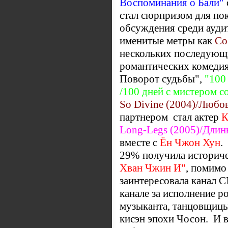
Воспоминания о Бали"
стал сюрпризом для по
обсуждения среди ауди
именитые метры как
Со
нескольких последующи
романтических комедиях 
Поворот судьбы",
"100 
/100 дней с мистером 
So Divine (2004)/
Любов
партнером стал актер
К
Long-Legs (2005)/Дли
вместе с
Ён Чжон Хун
.
29% получила историч
Хван Чжин И"
, помимо
заинтересовала канал 
канале за исполнение р
музыканта, танцовщицы
кисэн эпохи Чосон. И 