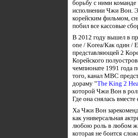
борьбу с ними команде
исполнении Чжи Вон. Э
корейским фильмом, сн
побил все кассовые сбо
В 2012 году вышел в п
one / Korea/Как один /
представляющей 2 Коре
Корейского полуострова
чемпионате 1991 года п
того, канал MBC предс
дораму
"
The King 2 Hea
которой Чжи Вон в рол
Где она снялась вместе
Ха Чжи Вон зарекомендо
как универсальная актр
любою роль в любом жан
которая не боится слож