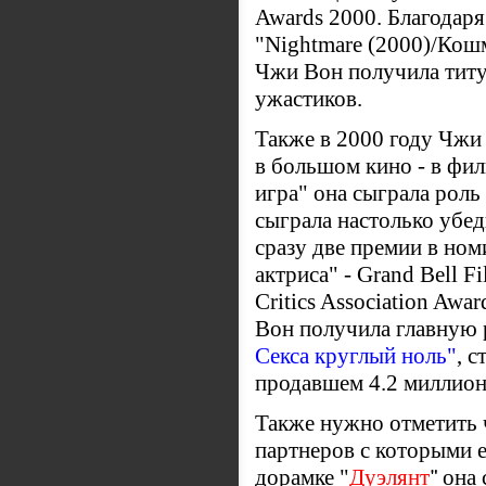
Awards 2000. Благодар
"Nightmare (2000)/Кош
Чжи Вон получила титу
ужастиков.
Также в 2000 году Чжи
в большом кино - в фил
игра" она сыграла роль
сыграла настолько убед
сразу две премии в но
актриса" - Grand Bell F
Critics Association Awa
Вон получила главную 
Секса круглый ноль"
, 
продавшем 4.2 миллион
Также нужно отметить 
партнеров с которыми е
дорамке "
Дуэлянт
"
она 