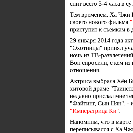
спит всего 3-4 часа в су
Тем временем, Ха Чжи 
своего нового фильма
"
приступит к съемкам в
29 января 2014 года ак
"Охотницы" принял уча
ночь из ТВ-развлечени
Вон спросили, с кем из 
отношения.
Актриса выбрала Хён Би
хитовой драме "Таинств
недавно прислал мне те
"Файтинг, Сын Нян", - 
"Императрица Ки"
.
Напомним, что в марте 
переписывался с Ха Чж