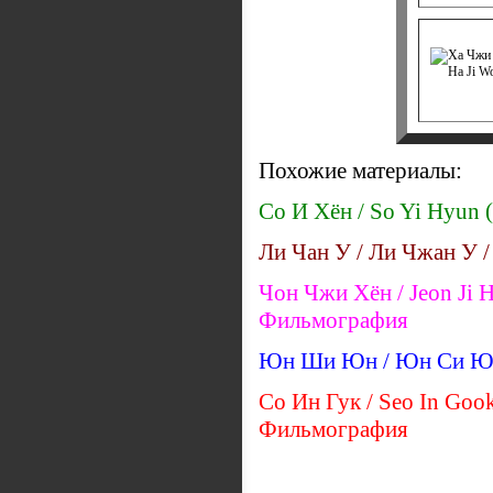
Похожие материалы:
Со И Хён / So Yi Hyun 
Ли Чан У / Ли Чжан У /
Чон Чжи Хён / Jeon Ji 
Фильмография
Юн Ши Юн / Юн Си Юн /
Со Ин Гук / Seo In Goo
Фильмография