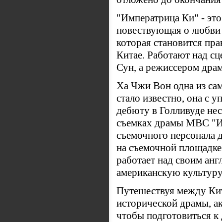
"Императрица Ки" - это
повествующая о любви и
которая становится пр
Китае. Работают над с
Сун, а режиссером дра
Ха Чжи Вон одна из са
стало известно, она с 
дебюту в Голливуде нес
съемках драмы MBC "И
съемочного персонала 
на съемочной площадке
работает над своим ан
американскую культуру
Путешествуя между Кит
исторической драмы, ак
чтобы подготовиться к 