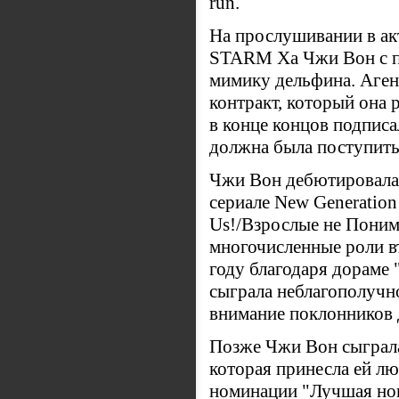
run.
На прослушивании в ак
STARM Ха Чжи Вон с 
мимику дельфина. Аге
контракт, который она 
в конце концов подписа
должна была поступить 
Чжи Вон дебютировала 
сериале New Generation 
Us!/Взрослые не Понима
многочисленные роли в
году благодаря дораме "
сыграла неблагополучно
внимание поклонников
Позже Чжи Вон сыграла 
которая принесла ей лю
номинации "Лучшая но