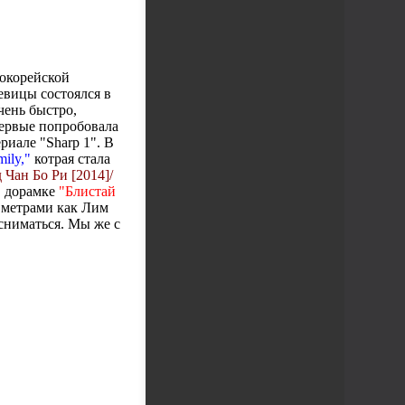
нокорейской
евицы состоялся в
чень быстро,
первые попробовала
риале "Sharp 1". В
ily,"
котрая стала
 Чан Бо Ри [2014]/
в дорамке
"Блистай
и метрами как Лим
 сниматься. Мы же с