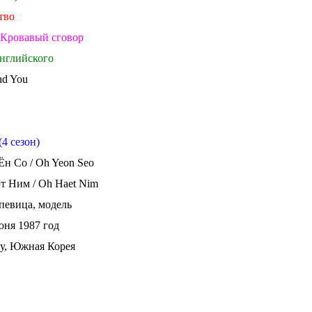
ство
: Кровавый сговор
английского
nd You
4 сезон)
Ён Со / Oh Yeon Seo
т Ним / Oh Haet Nim
 певица, модель
юня 1987 год
гу, Южная Корея