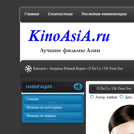
Главная
Статистика
Последние комментарии
Kinoasia
»
Актрисы Южной Кореи
» О Ён Со / Oh Yeon Seo
НАВИГАЦИЯ
О Ён Со / Oh Yeon Seo
Автор:
katikim
Дата:
Главная
Фильмы по категориям
Фильмы по жанрам