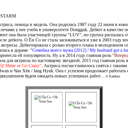
e STARM
ктриса, певица и модель. Она родилась 1987 году 22 июня в юж
плечами у нее учеба в университете Dongguk. Дебют в качестве п
омент она была участницей группы "LUV", но группа распалась о
осле дебюта. О Ён Со не стала засиживаться и уже в 2003 году в
е актрисы. Дебютировала с ролью второго плана в молодежном се
нялась в дораме
"
Семейка моего мужа [2012] / My husband got a fam
ринесла ей популярность. Ну а в 2014 году главная роль
"Вперед
ала для актрисы по настоящему звездной. 2015 год главная роль 
]/ Shine or Go Crazy"
. Актриса посчастливилось снятся с таким
Hwan и Чан Хёк / Jang Hyuk. Она с успехом продолжает работать
едвкушением будем ожидать новых успешных работ.
.....© Katikim