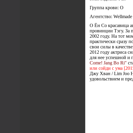
Группа крови: O
Агентство: Wellmad
О Ён Со красавица а
провинции Тэгу. За 
2002 году. На тот м
практически сразу п
свои силы в качеств
2012 году актриса с
для нее успешной и п
Come! Jang Bo Ri"
ст
или сойди с ума [2015
Джу Хван / Lim Joo 
удовольствием и пр