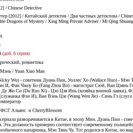
ер [2012] / Китайский детектив / Два частных детектива / Chinese
ble Dragons of Mystery / Xing Ming Private Adviser / Mi Qing Shuan
д
й
ий
(доб. 6 серия)
орический, романтика
 Мэнь / Yuan Xiao Man
Nicky Wu) - советник Дуань Пин, Уоллес Хо (Wallace Huo) - Мэн 
эн И, Фан Чжоу Бо (Fang Zhou Bo) - магистрат Сюй, Ван Цзянь Го
 Ду Жо Си (Du Ruo Xi) - Цзо Цзя Инь (хозяйка винной лавки), Ф
(служанка Фэн И), Ван Вэнь Цзе (Wang Wen Jie) - Синь Гэ (слуга
 император
т ФСГ Альянс и CherryBlossom
сериала разворачивается в Китае, в эпоху Мин. Дуань Пин - сов
 Эта должность примерно соотвествует современному полицейс
необычного напарника, Мэн Тянь Чу. Тот родился в Китае, но вы