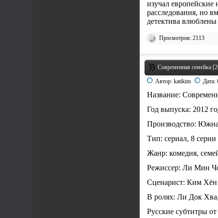
изучал европейские 
расследования, но в
детектива влюблены 
Просмотров: 2113
Современная семейка [20
Автор:
katikim
Дата:
Название: Современна
Год выпуска: 2012 го
Производство: Южн
Тип: сериал, 8 серии
Жанр: комедия, сем
Режиссер: Ли Мин Чо
Сценарист: Ким Хён
В ролях: Ли Док Хв
Русские субтитры от