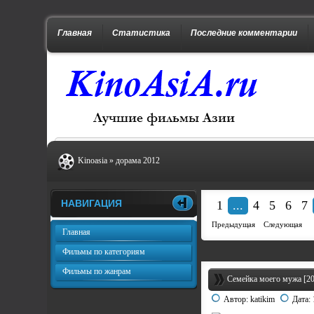
Главная
Статистика
Последние комментарии
Kinoasia
»
дорама 2012
НАВИГАЦИЯ
1
...
4
5
6
7
Предыдущая
Следующая
Главная
Фильмы по категориям
Фильмы по жанрам
Семейка моего мужа [201
Автор:
katikim
Дата: