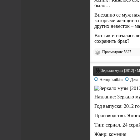
было…
Внезапно ее муж нах
которыми женщина по
других невесток – м
Вот так и началась 
сохранить брак?
Просмотров: 5327
Зеркало музы [2012] / 
Автор:
katikim
Дата:
Название: Зеркало му
Год выпуска: 2012 г
Производство: Япо
Тип: сериал, 24 сери
Жанр: комедия