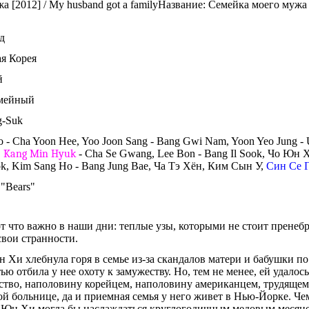
Название: Семейка моего мужа 
од
я Корея
ий
емейный
g-Suk
 - Cha Yoon Hee, Yoo Joon Sang - Bang Gwi Nam, Yoon Yeo Jung -
,
Kang Min Hyuk
- Cha Se Gwang, Lee Bon - Bang Il Sook, Чо Юн 
k, Kim Sang Ho - Bang Jung Bae, Ча Тэ Хён, Ким Сын У,
Син Се 
 "Bears"
 что важно в наши дни: теплые узы, которыми не стоит пренебрег
 свои странности.
н Хи хлебнула горя в семье из-за скандалов матери и бабушки п
ью отбила у нее охоту к замужеству. Но, тем не менее, ей удалос
тво, наполовину корейцем, наполовину американцем, трудящемс
й больнице, да и приемная семья у него живет в Нью-Йорке. Че
 Юн Хи могла бы наслаждаться круглогодичным медовым месяцем