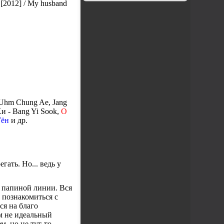
[2012] / My husband
 Uhm Chung Ae, Jang
Хи - Bang Yi Sook,
О
Гён
и др.
ать. Но... ведь у
о папиной линии. Вся
ь познакомиться с
я на благо
м не идеальный
, но не тут-то