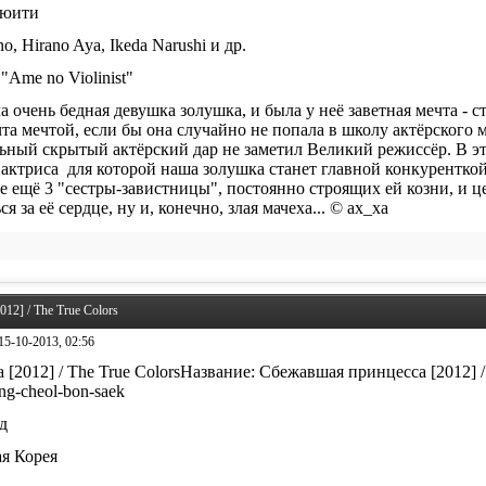
зюити
no, Hirano Aya, Ikeda Narushi и др.
"Ame no Violinist"
очень бедная девушка золушка, и была у неё заветная мечта - ст
чта мечтой, если бы она случайно не попала в школу актёрского м
альный скрытый актёрский дар не заметил Великий режиссёр. В э
 актриса для которой наша золушка станет главной конкурентко
же ещё 3 "сестры-завистницы", постоянно строящих ей козни, и ц
я за её сердце, ну и, конечно, злая мачеха... © ax_xa
12] / The True Colors
15-10-2013, 02:56
Название: Сбежавшая принцесса [2012] / 
ng-cheol-bon-saek
д
я Корея