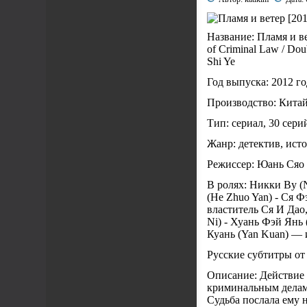
Название: Пламя и вет
of Criminal Law / Dou
Shi Ye
Год выпуска: 2012 го
Производство: Кита
Тип: сериал, 30 сер
Жанр: детектив, ист
Режиссер: Юань Сяо
В ролях: Никки Ву (
(He Zhuo Yan) - Ся Ф
властитель Ся И Дао,
Ni) - Хуань Фэй Янь 
Куань (Yan Kuan) —
Русские субтитры о
Описание: Действие 
криминальным делам.
Судьба послала ему 