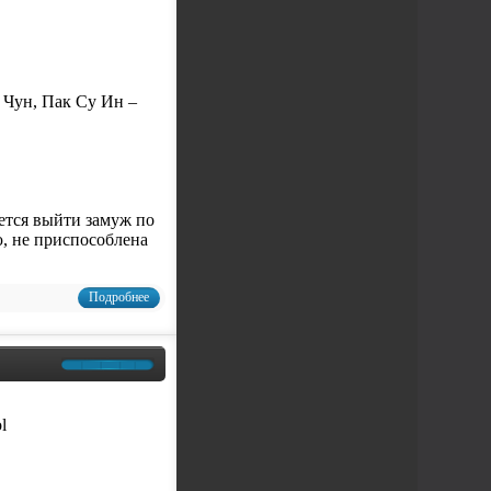
 Чун, Пак Су Ин –
ется выйти замуж по
ю, не приспособлена
Подробнее
ol