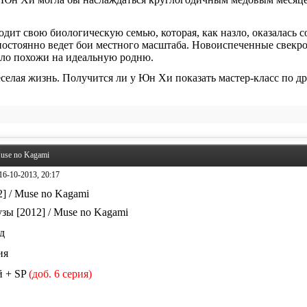
одит свою биологическую семью, которая, как назло, оказалась 
стоянно ведет бои местного масштаба. Новоиспеченные свекров
ало похожи на идеальную родню.
веселая жизнь. Получится ли у Юн Хи показать мастер-класс по 
Muse no Kagami
16-10-2013, 20:17
зы [2012] / Muse no Kagami
од
ния
й + SP
(доб. 6 серия)