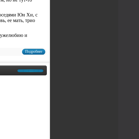
соседями Юн Хи, с
ь, ее мать, трио
дружелюбию и
Подробнее