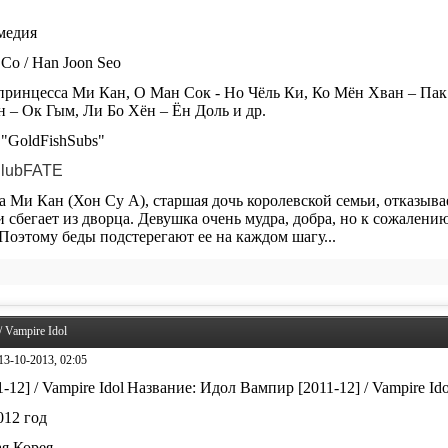
и
омедия
Со / Han Joon Seo
 принцесса Ми Кан, О Ман Сок - Но Чёль Ки, Ко Мён Хван – Пак
 – Ок Гым, Ли Бо Хён – Ён Доль и др.
 "GoldFishSubs"
lubFATE
 Ми Кан (Хон Су А), старшая дочь королевской семьи, отказыва
 сбегает из дворца. Девушка очень мудра, добра, но к сожалени
 Поэтому беды подстерегают ее на каждом шагу...
 Vampire Idol
13-10-2013, 02:05
Название: Идол Вампир [2011-12] / Vampire Id
012 год
я Корея