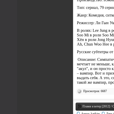
Тип: сериал, 79 сер
Жанр: Комедия, сит
Режиссер: Ли Гын У
В ролях: Lee Jung в 
Soo Mi в роли Soo Mi
Хён в роли Jong Hyu
Ah, Chun Woo Hee в 
Русские субтитры от
Описание: Симпатич
мечтает не меньше, к
"акул", и он просто
– вампир. Вот и прих
выдать себя. А это, 
такой же вампир, п
Просмотров: 6687
Пламя и ветер [2012] / C
Автор:
katikim
Дата: