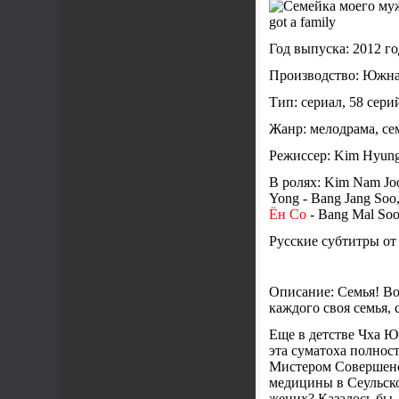
got a family
Год выпуска: 2012 г
Производство: Южна
Тип: сериал, 58 сер
Жанр: мелодрама, с
Режиссер: Kim Hyun
В ролях: Kim Nam Joo
Yong - Bang Jang Soo
Ён Со
- Bang Mal Soo
Русские субтитры от
Описание: Семья! Вот
каждого своя семья,
Еще в детстве Чха Ю
эта суматоха полност
Мистером Совершенс
медицины в Сеульско
жених? Казалось бы,