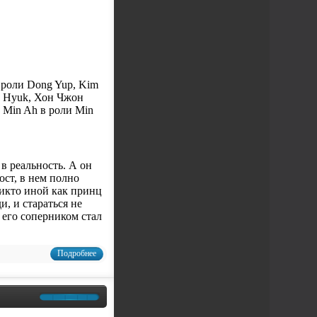
в роли Dong Yup, Kim
oo Hyuk, Хон Чжон
 Min Ah в роли Min
в реальность. А он
ост, в нем полно
никто иной как принц
и, и стараться не
й его соперником стал
Подробнее