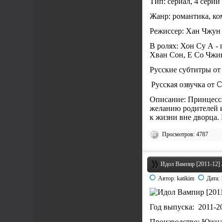
Тип: сериал, 4 сери
Жанр: романтика, к
Режиссер: Хан Чжун 
В ролях: Хон Су А -
Хван Сон, Е Со Чжин
Русские субтитры от
Русская озвучка от
C
Описание: Принцесса
желанию родителей и
к жизни вне дворца.
Просмотров: 4787
Идол Вампир [2011-12] /
Автор:
katikim
Дата:
Год выпуска: 2011-2
Производство: Южна