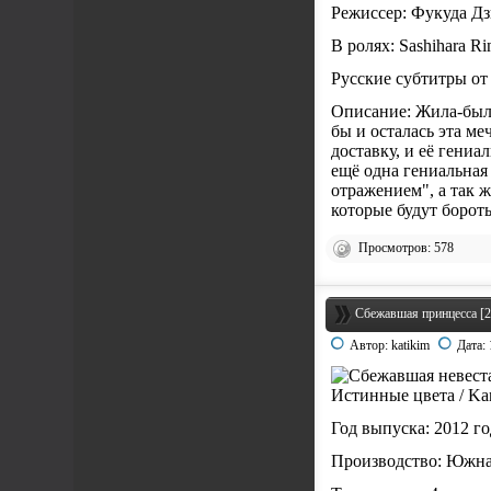
Режиссер: Фукуда Д
В ролях: Sashihara Ri
Русские субтитры от 
Описание: Жила-была 
бы и осталась эта ме
доставку, и её гени
ещё одна гениальная
отражением", а так 
которые будут боротьс
Просмотров: 578
Сбежавшая принцесса [20
Автор:
katikim
Дата:
Истинные цвета / Ka
Год выпуска: 2012 го
Производство: Южна