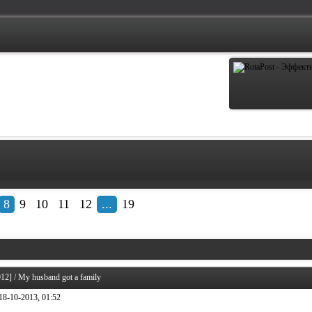
8
9
10
11
12
...
19
2] / My husband got a family
18-10-2013, 01:52