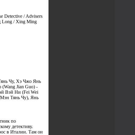
 Detective / Advisers
g Long / Xing Ming
Тянь Чу, Хэ Чжо Янь
 (Wang Jian Guo) -
эй Вэй Ни (Fei Wei
 Мэн Тянь Чу), Янь
етник по
кому детективу.
рос в Италии. Там он