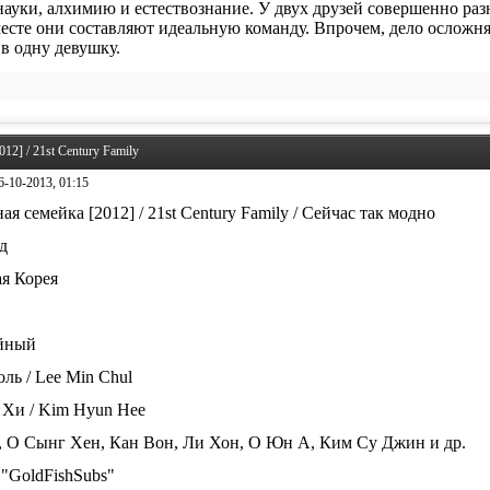
науки, алхимию и естествознание. У двух друзей совершенно ра
месте они составляют идеальную команду. Впрочем, дело осложняе
в одну девушку.
12] / 21st Century Family
6-10-2013, 01:15
я семейка [2012] / 21st Century Family / Сейчас так модно
д
ая Корея
ейный
ль / Lee Min Chul
 Хи / Kim Hyun Hee
а, О Сынг Хен, Кан Вон, Ли Хон, О Юн А, Ким Су Джин и др.
 "GoldFishSubs"