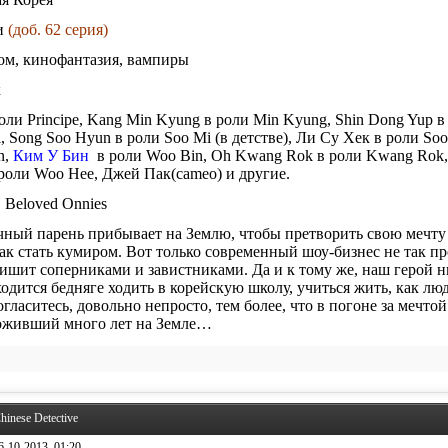
ии
(доб. 62 серия)
ком, кинофантазия, вампиры
к
роли Principe, Kang Min Kyung в роли Min Kyung, Shin Dong Yup 
, Song Soo Hyun в роли Soo Mi (в детстве), Ли Су Хек в роли S
n,
Ким У Бин
в роли Woo Bin, Oh Kwang Rok в роли Kwang Rok,
роли Woo Hee, Джей Пак(cameo) и другие.
 Beloved Onnies
ный парень прибывает на Землю, чтобы претворить свою мечту 
ак стать кумиром. Вот только современный шоу-бизнес не так пр
 кишит соперниками и завистниками. Да и к тому же, наш герой 
одится бедняге ходить в корейскую школу, учиться жить, как люд
согласитесь, довольно непросто, тем более, что в погоне за мечто
роживший много лет на Земле…
hinese Detective
6-10-2013, 01:20