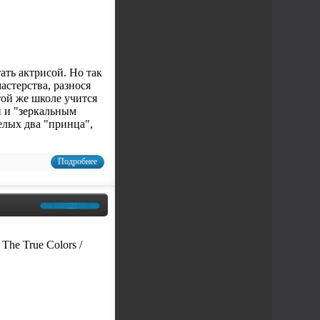
ать актрисой. Но так
астерства, разнося
той же школе учится
й и "зеркальным
елых два "принца",
Подробнее
The True Colors /