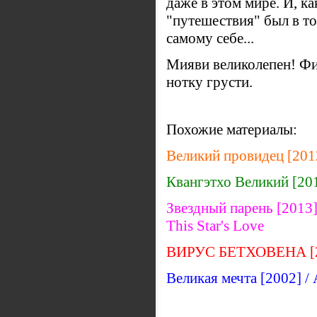
даже в этом мире. И, ка
"путешествия" был в т
самому себе...
Мияви великолепен! Фи
нотку грусти.
Похожие материалы:
Великий провидец [2012
Квангэтхо Великий [201
Звездный парень [2013] 
This Star's Love
ВИРУС БЕТХОВЕНА [2
Великая мечта [2002] /