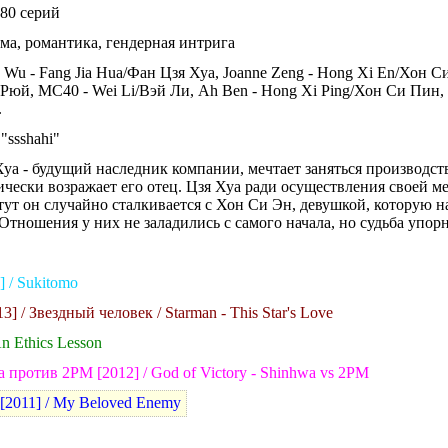
0 серий
, романтика,
гендерная интрига
 - Fang Jia Hua/Фан Цзя Хуа, Joanne Zeng - Hong Xi En/Хон Си 
 Рюй, MC40 - Wei Li/Вэй Ли, Ah Ben - Hong Xi Ping/Хон Си Пин, 
.
"ssshahi"
уа - будущий наследник компании, мечтает заняться производст
ически возражает его отец. Цзя Хуа ради осуществления своей м
тут он случайно сталкивается с Хон Си Эн, девушкой, которую н
Отношения у них не заладились с самого начала, но судьба упорн
 / Sukitomo
] / Звездный человек / Starman - This Star's Love
n Ethics Lesson
 против 2PM [2012] / God of Victory - Shinhwa vs 2PM
2011] / My Beloved Enemy