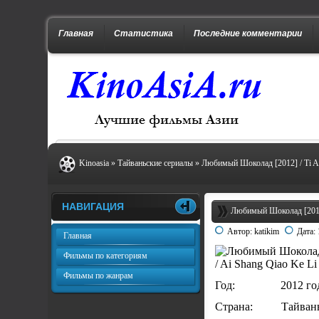
Главная
Статистика
Последние комментарии
Kinoasia
»
Тайваньские сериалы
» Любимый Шоколад [2012] / Ti A
НАВИГАЦИЯ
Любимый Шоколад [2012]
Автор:
katikim
Дата:
Главная
Фильмы по категориям
/ Ai Shang Qiao Ke Li
Фильмы по жанрам
Год: 2012 го
Страна: Тайван