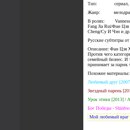
Тип: сериал, 8
Жанр: мелодрама
В ролях: Vanness Wu
Fang Jia Rui/Фан Цзя
Cheng/Су И Чэн и др
Русские субтитры от 
Описание: Фан Цзя Х
Против чего категор
семейный бизнес. И 
принимает за парня. 
Похожие материалы:
Любимый друг [2007]
Звездный парень [2013
Урок этики [2013] / A
Бог Победы - Shinhwa
Мой любимый враг [