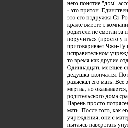
него понятие "дом" асс
- это притон. Единстве
это его подружка Сэ-Р
краже вместе с компани
родители не смогли за 
поручиться (просто у па
приговаривает Чжи-Гу 
исправительном учрежд
то время как другие от
Одиннадцать месяцев с
дедушка скончался. По
разыскал его мать. Все
мертва, но оказывается
родительского дома сра
Парень просто потрясен
мать. После того, как 
учреждения, они с мат
пытаясь наверстать упу