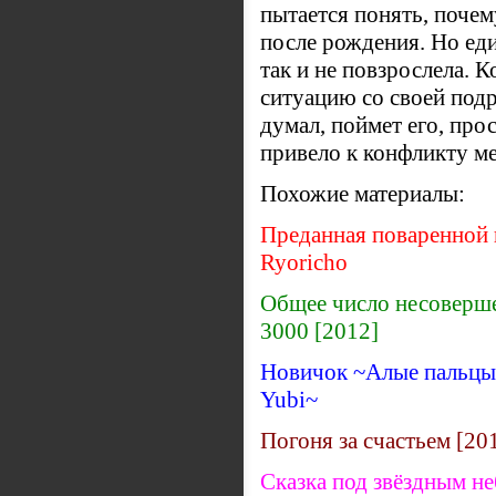
пытается понять, почем
после рождения. Но еди
так и не повзрослела. 
ситуацию со своей подру
думал, поймет его, про
привело к конфликту ме
Похожие материалы:
Преданная поваренной к
Ryoricho
Общее число несоверш
3000 [2012]
Новичок ~Алые пальцы~
Yubi~
Погоня за счастьем [20
Сказка под звёздным неб