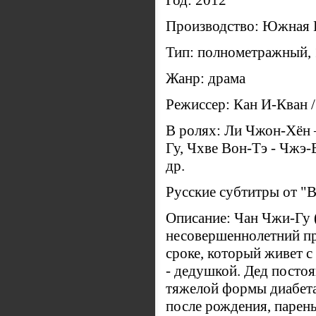
Год: 2012
Производство: Южная 
Тип: полнометражный, 
Жанр: драма
Режиссер: Кан И-Кван 
В ролях: Ли Чжон-Хён 
Гу, Чхве Вон-Тэ - Чжэ-
др.
Русские субтитры от "B
Описание: Чан Чжи-Гу 
несовершеннолетний п
сроке, который живет 
- дедушкой. Дед постоя
тяжелой формы диабета
после рождения, парень