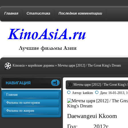
Главная
Статистика
Последние комментарии
Kinoasia
»
корейские дорамы
» Мечты царя [2012] / The Great King's Dream
НАВИГАЦИЯ
Мечты царя [2012] / The Great King's
Автор:
katikim
Дата:
16-01-2013, 1
Главная
Фильмы по категориям
Фильмы по жанрам
Daewangeui Kkoom
Год: 2012г