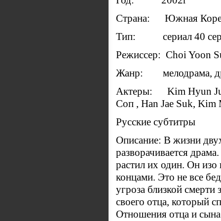
Год: 2002г
Страна: Южная Кор
Тип: сериал 40 се
Режиссер: Choi Yoon S
Жанр: мелодрама, д
Актеры: Kim Hyun Ju,
Соп , Han Jae Suk, Kim 
Русские субтитры
Описание: В жизни дву
разворачивается драма.
растил их один. Он изо 
концами. Это не все бе
угроза близкой смерти 
своего отца, который с
Отношения отца и сына 