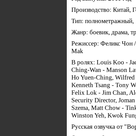
Производство: Китай, 
Тип: полнометражный, 
Жанр: боевик, драма, т
Режиссер: Феликс Чон /
Mak
В ролях: Louis Koo - Ja
Ching-Wan - Manson Law,
Ho Yuen-Ching, Wilfred L
Kenneth Tsang - Tony 
Felix Lok - Jim Chan, A
Security Director, Joman
Szema, Matt Chow - Tink
Winston Yeh, Kwok Fun
Русская озвучка от "Во