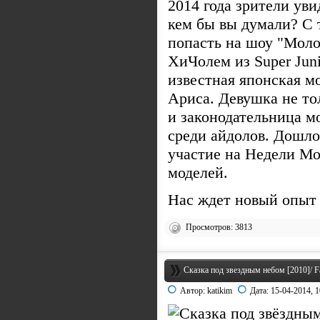
2014 года зрители уви
кем бы вы думали? С 
попасть на шоу "Моло
ХиЧолем из Super Jun
известная японская м
Ариса. Девушка не то
и законодательница м
среди айдолов. Дошло 
участие на Недели Мо
моделей.
Нас ждет новый опыт 
Просмотров: 3813
Сказка под звездным небом [2010]/ Fai
Автор:
katikim
Дата:
15-04-2014, 1