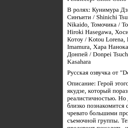
В ролях: Кунимура Дз
Синъити / Shinichi Ts
Nikaido, Томочика / T
Hiroki Hasegawa, Хоси
Котоу / Kotou Lorena,
Imamura, Хара Нанока
Донпей / Donpei Tsuchi
Kasahara
Русская озвучка от "
Описание: Герой этог
якудзе, который пора
реалистичностью. Но 
близко познакомится 
чревато большими про
съемочной группы. Т
предстоит пожалеть, 