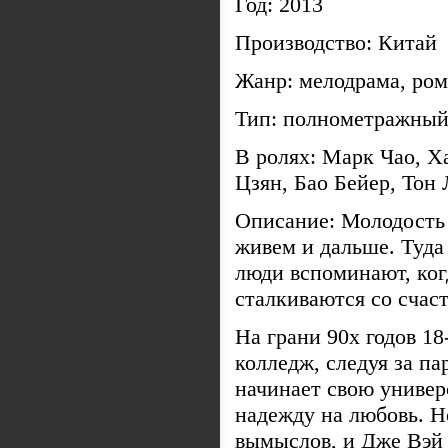
Год: 2013
Производство: Китай
Жанр: мелодрама, ро
Тип: полнометражный
В ролях: Марк Чао, Х
Цзян, Бао Бейер, Тон
Описание: Молодость 
живем и дальше. Туда
люди вспоминают, ког
сталкиваются со счас
На грани 90х годов 18
колледж, следуя за п
начинает свою универ
надежду на любовь. Н
вымыслов, и Дже Вэй 