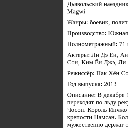
Дьявольский наездник [
Magwi
Жанры: боевик, полит
Производство: Южная
Полнометражный: 71
Актеры: Ли Дэ Ён, А
Сон, Ким Ён Джэ, Ли
Режиссёр: Пак Хён С
Год выпуска: 2013
Описание: В декабре 
переходят по льду ре
Чосон. Король Инчжо 
крепости Намсан. Бол
мужественно держат 