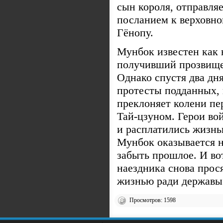
сын короля, отправля
посланием к верховн
Гёнопу.
Мунбок известен как 
получивший прозвище
Однако спустя два дн
протесты подданных, 
преклоняет колени п
Тай-цзуном. Герои во
и расплатились жизнью
Мунбок оказывается н
забыть прошлое. И во
наездника снова прося
жизнью ради державы
Просмотров: 1598