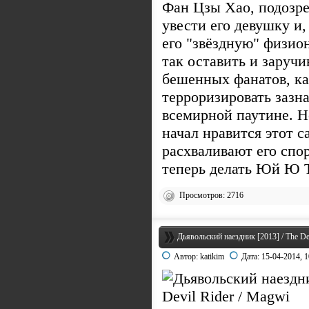
Фан Цзы Хао, подозрев
увести его девушку и,
его "звёздную" физи
так оставить и заруч
бешенных фанатов, ка
терроризировать зазн
всемирной паутине. Н
начал нравится этот 
расхваливают его спо
теперь делать Юй Ю 
Просмотров: 2716
Дьявольский наездник [2013] / The De
Автор:
katikim
Дата:
15-04-2014, 1