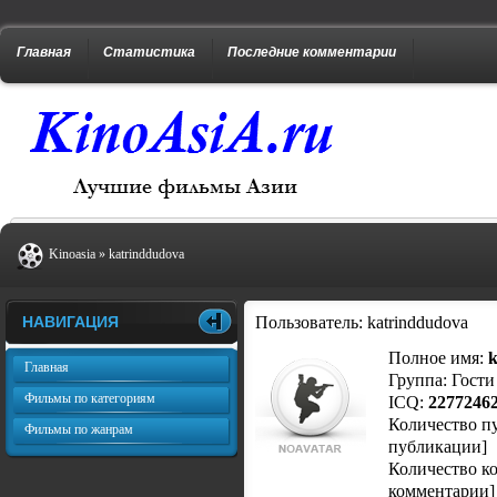
Главная
Статистика
Последние комментарии
Kinoasia
» katrinddudova
Пользователь: katrinddudova
НАВИГАЦИЯ
Полное имя:
k
Главная
Группа: Гости
Фильмы по категориям
ICQ:
2277246
Количество п
Фильмы по жанрам
публикации]
Количество к
комментарии
]