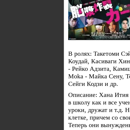
В ролях: Такетоми Сэ
Коудай, Касиваги Хин
- Рейко Адзита, Ками
Moka - Майка Сену, Те
Сейги Кодзи и др.
Описание: Хана Ития 
в школу как и все уче
уроки, дружат и т.д. 
клетке, причем со св
Теперь они вынуждены