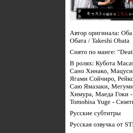
Автор оригинала: Оба
Обата / Takeshi Obata
Снято по манге: "Dea
В ролях: Кубота Маса
Сано Хинако, Мацусиг
Ягами Сойчиро, Рейко 
Саю Ямазаки, Мегуми 
Химура, Маеда Гоки -
Tomohisa Yuge - Сюит
Русские субтитры
Русская озвучка от S