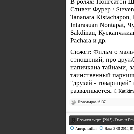
В ролях: Понгсатон Ш
Стивен Фурер / Steven
Tananara Kistachapon,
Intarasuan Nontapat, 
Sakdinan, Куекапчжиа
Pachara и др.
Сюжет: Фильм о маль
отношений, про дружб
напичкана тайнами, з
таинственный парниш
"друзей - товарищей"
разваливается
...© Katiki
Просмотров: 6137
Песчаная смерть [2015] / Death in Des
Автор:
katikim
Дата:
3-08-2015, 01