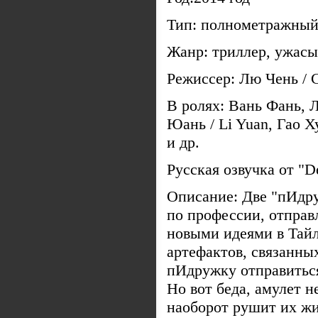
Тип: полнометражный
Жанр: триллер, ужас
Режиссер: Лю Чень / 
В ролях: Вань Фань, Л
Юань / Li Yuan, Гао Х
и др.
Русская озвучка от "
Описание: Две "пИдр
по профессии, отправ
новыми идеями в Тайл
артефактов, связанных
пИдружку отправиться
Но вот беда, амулет н
наоборот рушит их жи