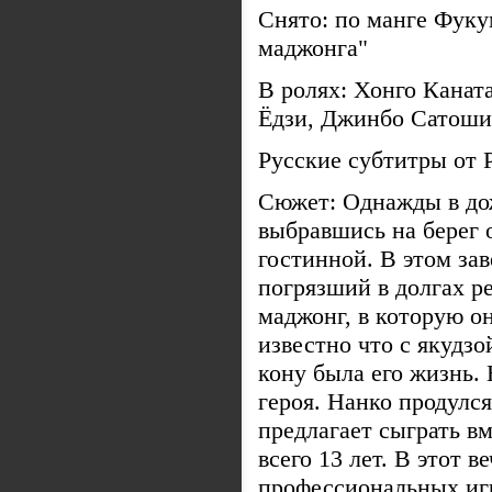
Снято: по манге Фуку
маджонга"
В ролях: Хонго Канат
Ёдзи, Джинбо Сатоши 
Русские субтитры от
Сюжет: Однажды в до
выбравшись на берег 
гостинной. В этом зав
погрязший в долгах р
маджонг, в которую он
известно что с якудзо
кону была его жизнь. 
героя. Нанко продулся
предлагает сыграть в
всего 13 лет. В этот 
профессиональных игр