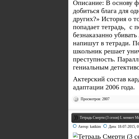
Описание: В основу ф
добиться блага для о
других?» История о т
попадает тетрадь, с 
безнаказанно убивать 
напишут в тетради. По
школьник решает уни
преступность. Паралл
гениальным детективо
Актерский состав кар
адаптации 2006 года.
Просмотров: 2807
Тетрадь Смерти (3 сезон) L меняет Мир
Автор:
katikim
Дата:
18-07-2015, 0