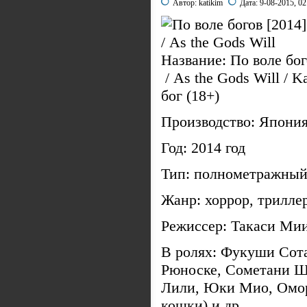
Автор:
katikim
Дата:
9-08-2015, 02
Название: По воле бог
/ As the Gods Will / K
бог (18+)
Производство: Япони
Год: 2014 год
Тип: полнометражный,
Жанр: хоррор, трилле
Режиссер: Такаси Мии
В ролях: Фукуши Сот
Рюноске, Сометани Ш
Лили, Юки Мио, Омор
кошки) и др.