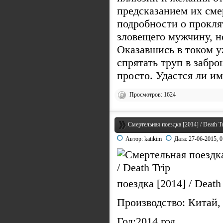
предсказанием их см
подробности о прокл
зловещего мужчину, н
Оказавшись в током 
спрятать труп в забро
просто. Удастся ли им
Просмотров: 1624
Смертельная поездка [2014] / Death T
Автор:
katikim
Дата:
27-06-2015, 0
поездка [2014] / Deat
Производство: Китай,
Год:2014 год