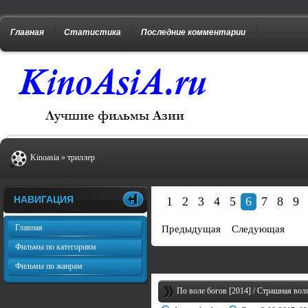
Главная
Статистика
Последние комментарии
Kinoasia
»
триллер
НАВИГАЦИЯ
1
2
3
4
5
6
7
8
9
Главная
Предыдущая
Следующая
Фильмы по категориям
Фильмы по жанрам
По воле богов [2014] / Страшная воля