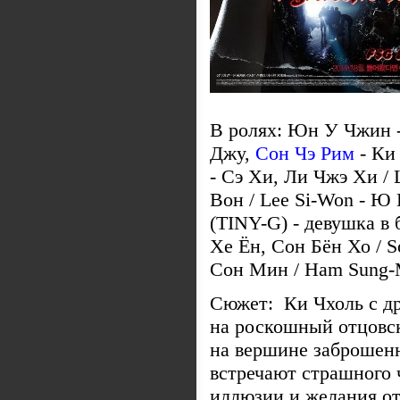
В ролях: Юн У Чжин 
Джу,
Сон Чэ Рим
- Ки 
- Сэ Хи, Ли Чжэ Хи / 
Вон / Lee Si-Won - Ю
(TINY-G) - девушка в 
Хе Ён, Сон Бён Хо / 
Сон Мин / Ham Sung-
Сюжет: Ки Чхоль с др
на роскошный отцовск
на вершине заброшен
встречают страшного 
иллюзии и желания от