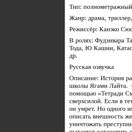
Тип: полнометражный
Жанр: драма, триллер
Режиссёр: Канэко Сю
В ролях: Фудзивара Т
Тода, Ю Кашии, Ката
др.
Русская озвучка
Описание: История ра
школы Ягами Лайта. О
помощью «Тетради Сме
сверхсилой. Если в те
он умрет. Но одного 
описать внешность же
уничтожать преступни
пытается остановить 